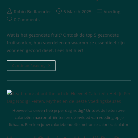
Robin Bodlaender
6 March 2025
Voeding
0 Comments
Wat is het gezondste fruit? Ontdek de top 5 gezondste
fruitsoorten, hun voordelen en waarom ze essentieel zijn
voor een gezond dieet. Lees het hier!
Continue Reading
Hoeveel calorieën heb je per dag nodig? Ontdek de feiten over
calorieën, macronutriënten en de invloed van voeding op je
lichaam. Bereken jouw caloriebehoefte met onze caloriecalculator!