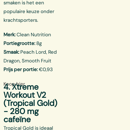
smaken is het een
populaire keuze onder
krachtsporters.
Merk:
Clean Nutrition
Portiegrootte:
8g
Smaak:
Peach Lord, Red
Dragon, Smooth Fruit
Prijs per portie:
€0,93
Koop hier
4. Xtreme
Workout V2
(Tropical Gold)
- 280 mg
cafeïne
Tropical Gold is ideaal