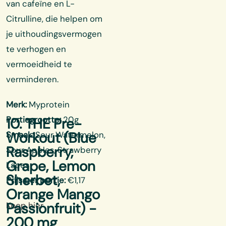
van cafeïne en L-
Citrulline, die helpen om
je uithoudingsvermogen
te verhogen en
vermoeidheid te
verminderen.
Merk:
Myprotein
Portiegrootte:
20g
10. THE Pre-
Workout (Blue
Smaak:
Sour Watermelon,
Raspberry,
Sour Apples, Strawberry
Grape, Lemon
Laces
Sherbet,
Prijs per portie:
€1,17
Orange Mango
Passionfruit) -
Koop hier
200 mg