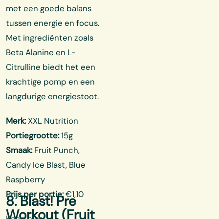
met een goede balans
tussen energie en focus.
Met ingrediënten zoals
Beta Alanine en L-
Citrulline biedt het een
krachtige pomp en een
langdurige energiestoot.
Merk:
XXL Nutrition
Portiegrootte:
15g
Smaak:
Fruit Punch,
Candy Ice Blast, Blue
Raspberry
Prijs per portie:
€1,10
8. Blast! Pre
Workout (Fruit
Koop hier