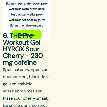
lichaam een ander soort pre-
workout. Kom er via deze
test achter welke pre-
workout het best bij
jouw
lichaam en doelen
past.
6. THE Pre-
Doe de test
Workout Gel
HYROX Sour
Cherry - 230
mg cafeïne
Speciaal ontworpen voor
duursporters, biedt deze
gel een stabiele
energiebron met een
frisse sour cherry smaak.
De snelle opname zorgt