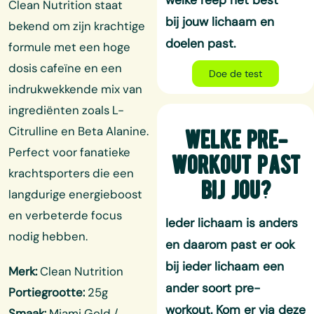
welke reep het best
Clean Nutrition staat
bij
jouw lichaam en
bekend om zijn krachtige
doelen
past.
formule met een hoge
dosis cafeïne en een
Doe de test
indrukwekkende mix van
ingrediënten zoals L-
Citrulline en Beta Alanine.
welke pre-
Perfect voor fanatieke
workout past
krachtsporters die een
bij jou?
langdurige energieboost
en verbeterde focus
Ieder lichaam is anders
nodig hebben.
en daarom past er ook
bij ieder lichaam een
Merk:
Clean Nutrition
ander soort pre-
Portiegrootte:
25g
workout. Kom er via deze
Smaak:
Miami Gold /