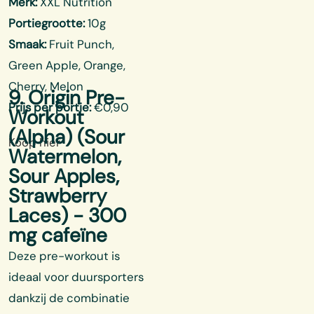
Merk:
XXL Nutrition
Portiegrootte:
10g
Smaak:
Fruit Punch,
Green Apple, Orange,
Cherry, Melon
9. Origin Pre-
Prijs per portie:
€0,90
Workout
(Alpha) (Sour
Koop hier
Watermelon,
Sour Apples,
Strawberry
Laces) - 300
mg cafeïne
Deze pre-workout is
ideaal voor duursporters
dankzij de combinatie