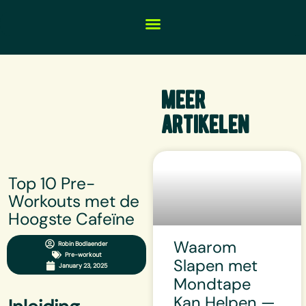
meer
artikelen
Top 10 Pre-
Workouts met de
Hoogste Cafeïne
Waarom
Robin Bodlaender
Pre-workout
Slapen met
January 23, 2025
Mondtape
Kan Helpen —