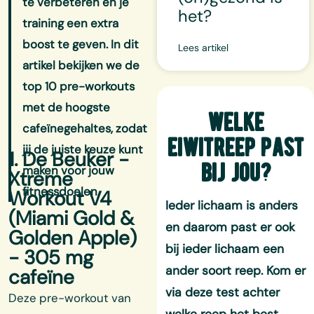
te verbeteren en je
het?
training een extra
boost te geven. In dit
Lees artikel
artikel bekijken we de
top 10 pre-workouts
met de hoogste
welke
cafeïnegehaltes, zodat
eiwitreep past
jij de juiste keuze kunt
1. De Beuker -
bij jou?
maken voor jouw
Xtreme
fitnessdoelen.
Workout V4
Ieder lichaam is anders
(Miami Gold &
en daarom past er ook
Golden Apple)
bij ieder lichaam een
- 305 mg
ander soort reep. Kom er
cafeïne
via deze test achter
Deze pre-workout van