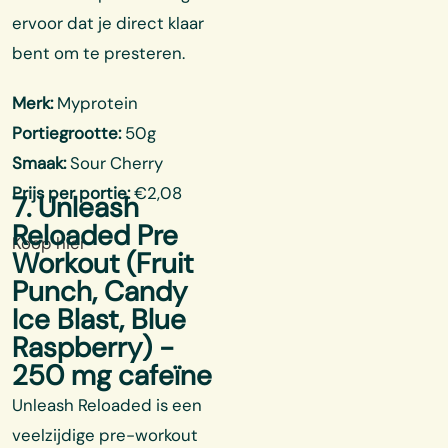
ervoor dat je direct klaar
bent om te presteren.
Merk:
Myprotein
Portiegrootte:
50g
Smaak:
Sour Cherry
Prijs per portie:
€2,08
7. Unleash
Reloaded Pre
Koop hier
Workout (Fruit
Punch, Candy
Ice Blast, Blue
Raspberry) -
250 mg cafeïne
Unleash Reloaded is een
veelzijdige pre-workout