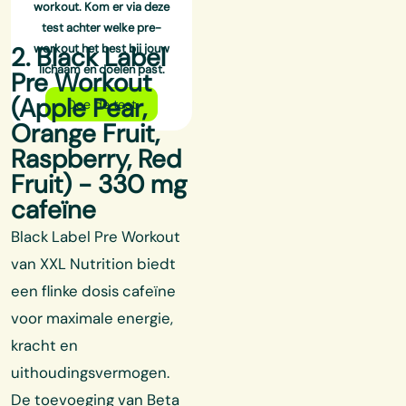
workout. Kom er via deze
test achter welke pre-
2. Black Label
workout het best bij
jouw
lichaam en doelen
past.
Pre Workout
(Apple Pear,
Doe de test
Orange Fruit,
Raspberry, Red
Fruit) - 330 mg
cafeïne
Black Label Pre Workout
van XXL Nutrition biedt
een flinke dosis cafeïne
voor maximale energie,
kracht en
uithoudingsvermogen.
De toevoeging van Beta